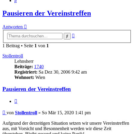
Suche
Pausieren der Vereinstreffen
Antworten
Erweiterte
Suche
Suche
1 Beitrag • Seite
1
von
1
Stollentroll
Lehnsherr
Beiträge:
1740
Registriert:
Sa Dez 30, 2006 9:42 am
Wohnort:
Wien
Pausieren der Vereinstreffen
Zitieren
Beitrag
von
Stollentroll
»
So Mär 15, 2020 1:41 pm
Aufgrund der derzeitigen Situation setzen wir unsere Vereinstreffen
aus, mit Vorsicht und Besonnenheit werden wir diese Zeit
überstehen. Bleibt gesund und keine Panik!