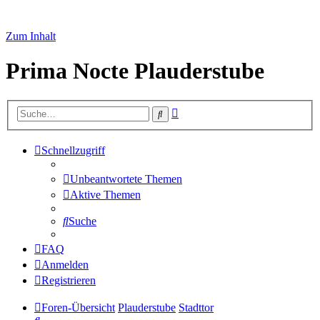
Zum Inhalt
Prima Nocte Plauderstube
Erweiterte
Suche
Suche
Schnellzugriff
Unbeantwortete Themen
Aktive Themen
Suche
FAQ
Anmelden
Registrieren
Foren-Übersicht
Plauderstube
Stadttor