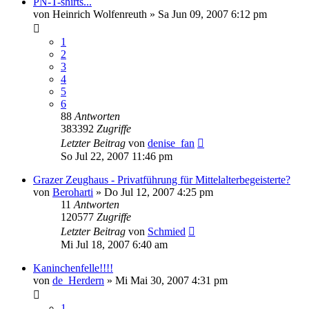
PN-T-shirts...
von
Heinrich Wolfenreuth
»
Sa Jun 09, 2007 6:12 pm
1
2
3
4
5
6
88
Antworten
383392
Zugriffe
Letzter Beitrag
von
denise_fan
So Jul 22, 2007 11:46 pm
Grazer Zeughaus - Privatführung für Mittelalterbegeisterte?
von
Beroharti
»
Do Jul 12, 2007 4:25 pm
11
Antworten
120577
Zugriffe
Letzter Beitrag
von
Schmied
Mi Jul 18, 2007 6:40 am
Kaninchenfelle!!!!
von
de_Herdern
»
Mi Mai 30, 2007 4:31 pm
1