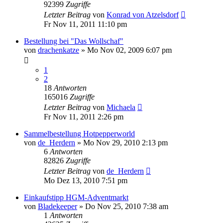
92399
Zugriffe
Letzter Beitrag
von
Konrad von Atzelsdorf
Fr Nov 11, 2011 11:10 pm
Bestellung bei "Das Wollschaf"
von
drachenkatze
»
Mo Nov 02, 2009 6:07 pm
1
2
18
Antworten
165016
Zugriffe
Letzter Beitrag
von
Michaela
Fr Nov 11, 2011 2:26 pm
Sammelbestellung Hotpepperworld
von
de_Herdern
»
Mo Nov 29, 2010 2:13 pm
6
Antworten
82826
Zugriffe
Letzter Beitrag
von
de_Herdern
Mo Dez 13, 2010 7:51 pm
Einkaufstipp HGM-Adventmarkt
von
Bladekeeper
»
Do Nov 25, 2010 7:38 am
1
Antworten