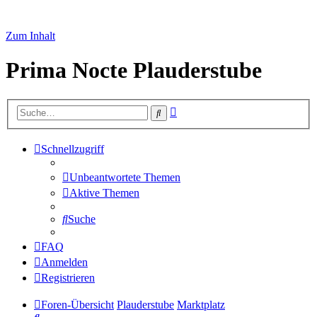
Zum Inhalt
Prima Nocte Plauderstube
Erweiterte
Suche
Suche
Schnellzugriff
Unbeantwortete Themen
Aktive Themen
Suche
FAQ
Anmelden
Registrieren
Foren-Übersicht
Plauderstube
Marktplatz