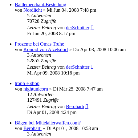
Battlemerchant-Bestellung
von
Nordlicht
»
Mi Jun 04, 2008 7:48 pm
5
Antworten
70728
Zugriffe
Letzter Beitrag
von
derSchnitter
Fr Jun 20, 2008 8:17 pm
Prozente bei Omas Truhe
von
Konrad von Atzelsdorf
»
Do Apr 03, 2008 10:06 am
3
Antworten
52855
Zugriffe
Letzter Beitrag
von
derSchnitter
Mi Apr 09, 2008 10:16 pm
troph-e-shop
von
nightunicorn
»
Di Mär 25, 2008 7:47 am
12
Antworten
127491
Zugriffe
Letzter Beitrag
von
Beroharti
Di Apr 01, 2008 4:24 pm
Bägen bei Mittelalterwaffen.com?
von
Beroharti
»
Di Apr 01, 2008 10:53 am
3
Antworten