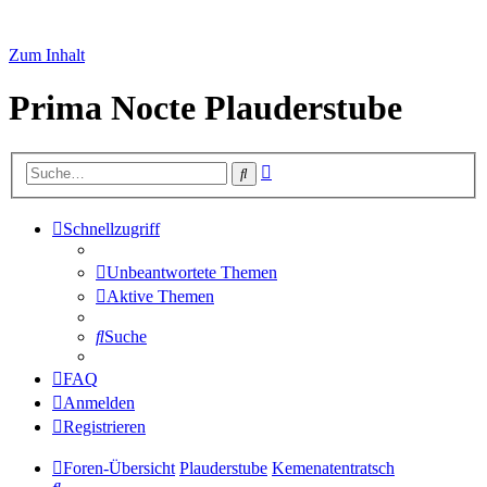
Zum Inhalt
Prima Nocte Plauderstube
Erweiterte
Suche
Suche
Schnellzugriff
Unbeantwortete Themen
Aktive Themen
Suche
FAQ
Anmelden
Registrieren
Foren-Übersicht
Plauderstube
Kemenatentratsch