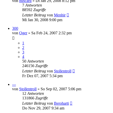
von
huscarli
»
Di Jan 29, 2008 8:12 pm
7
Antworten
88592
Zugriffe
Letzter Beitrag
von
Menhir
Mi Jan 30, 2008 9:00 pm
300
von
Oger
»
Sa Feb 24, 2007 2:32 pm
1
2
3
4
50
Antworten
246156
Zugriffe
Letzter Beitrag
von
Stollentroll
Fr Dez 07, 2007 5:34 pm
---
von
Stollentroll
»
So Sep 02, 2007 5:06 pm
12
Antworten
131866
Zugriffe
Letzter Beitrag
von
Beroharti
Do Nov 29, 2007 9:34 am