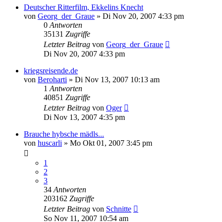
Deutscher Ritterfilm, Ekkelins Knecht
von
Georg_der_Graue
»
Di Nov 20, 2007 4:33 pm
0
Antworten
35131
Zugriffe
Letzter Beitrag
von
Georg_der_Graue
Di Nov 20, 2007 4:33 pm
kriegsreisende.de
von
Beroharti
»
Di Nov 13, 2007 10:13 am
1
Antworten
40851
Zugriffe
Letzter Beitrag
von
Oger
Di Nov 13, 2007 4:35 pm
Brauche hybsche mädls...
von
huscarli
»
Mo Okt 01, 2007 3:45 pm
1
2
3
34
Antworten
203162
Zugriffe
Letzter Beitrag
von
Schnitte
So Nov 11, 2007 10:54 am