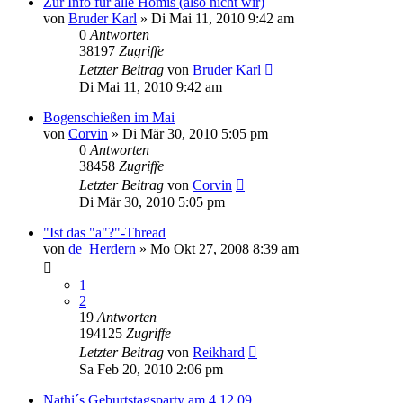
Zur Info für alle Homis (also nicht wir)
von
Bruder Karl
»
Di Mai 11, 2010 9:42 am
0
Antworten
38197
Zugriffe
Letzter Beitrag
von
Bruder Karl
Di Mai 11, 2010 9:42 am
Bogenschießen im Mai
von
Corvin
»
Di Mär 30, 2010 5:05 pm
0
Antworten
38458
Zugriffe
Letzter Beitrag
von
Corvin
Di Mär 30, 2010 5:05 pm
"Ist das "a"?"-Thread
von
de_Herdern
»
Mo Okt 27, 2008 8:39 am
1
2
19
Antworten
194125
Zugriffe
Letzter Beitrag
von
Reikhard
Sa Feb 20, 2010 2:06 pm
Nathi´s Geburtstagsparty am 4.12.09