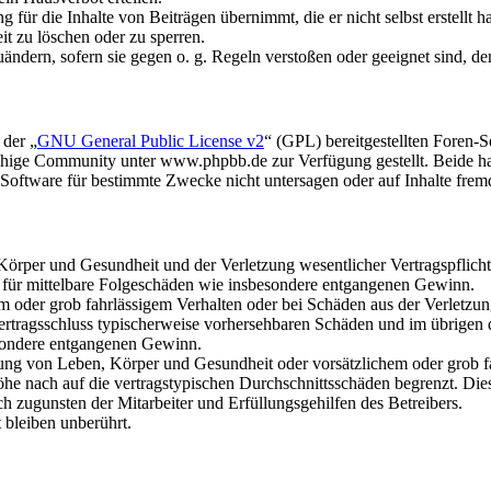
für die Inhalte von Beiträgen übernimmt, die er nicht selbst erstellt 
it zu löschen oder zu sperren.
uändern, sofern sie gegen o. g. Regeln verstoßen oder geeignet sind, 
 der „
GNU General Public License v2
“ (GPL) bereitgestellten Foren
hige Community unter www.phpbb.de zur Verfügung gestellt. Beide hab
oftware für bestimmte Zwecke nicht untersagen oder auf Inhalte frem
rper und Gesundheit und der Verletzung wesentlicher Vertragspflichten
ch für mittelbare Folgeschäden wie insbesondere entgangenen Gewinn.
em oder grob fahrlässigem Verhalten oder bei Schäden aus der Verletz
i Vertragsschluss typischerweise vorhersehbaren Schäden und im übrigen
besondere entgangenen Gewinn.
ng von Leben, Körper und Gesundheit oder vorsätzlichem oder grob fah
e nach auf die vertragstypischen Durchschnittsschäden begrenzt. Dies
h zugunsten der Mitarbeiter und Erfüllungsgehilfen des Betreibers.
bleiben unberührt.