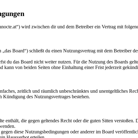
ingungen
anocte.at“) wird zwischen dir und dem Betreiber ein Vertrag mit folge
„das Board“) schließt du einen Nutzungsvertrag mit dem Betreiber des
fst du das Board nicht weiter nutzen. Für die Nutzung des Boards gelten
 kann von beiden Seiten ohne Einhaltung einer Frist jederzeit gekünd
 einfaches, zeitlich und räumlich unbeschränktes und unentgeltliches R
ch Kündigung des Nutzungsvertrages bestehen.
alte enthält, die gegen geltendes Recht oder die guten Sitten verstoßen. 
rwenden.
n gegen diese Nutzungsbedingungen oder anderer im Board veröffentli
in Hausverbot erteilen.