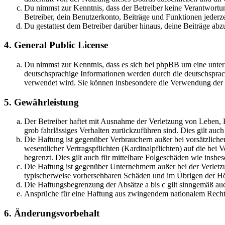
Du nimmst zur Kenntnis, dass der Betreiber keine Verantwortung 
Betreiber, dein Benutzerkonto, Beiträge und Funktionen jederze
Du gestattest dem Betreiber darüber hinaus, deine Beiträge abz
4. General Public License
Du nimmst zur Kenntnis, dass es sich bei phpBB um eine unter
deutschsprachige Informationen werden durch die deutschsprac
verwendet wird. Sie können insbesondere die Verwendung der S
5. Gewährleistung
Der Betreiber haftet mit Ausnahme der Verletzung von Leben, Kö
grob fahrlässiges Verhalten zurückzuführen sind. Dies gilt au
Die Haftung ist gegenüber Verbrauchern außer bei vorsätzlich
wesentlicher Vertragspflichten (Kardinalpflichten) auf die be
begrenzt. Dies gilt auch für mittelbare Folgeschäden wie ins
Die Haftung ist gegenüber Unternehmern außer bei der Verletzu
typischerweise vorhersehbaren Schäden und im Übrigen der Höh
Die Haftungsbegrenzung der Absätze a bis c gilt sinngemäß auc
Ansprüche für eine Haftung aus zwingendem nationalem Recht 
6. Änderungsvorbehalt