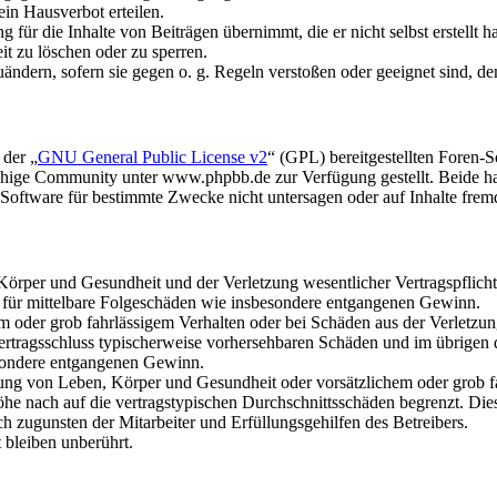
in Hausverbot erteilen.
für die Inhalte von Beiträgen übernimmt, die er nicht selbst erstellt 
it zu löschen oder zu sperren.
uändern, sofern sie gegen o. g. Regeln verstoßen oder geeignet sind, 
 der „
GNU General Public License v2
“ (GPL) bereitgestellten Foren
hige Community unter www.phpbb.de zur Verfügung gestellt. Beide hab
oftware für bestimmte Zwecke nicht untersagen oder auf Inhalte frem
rper und Gesundheit und der Verletzung wesentlicher Vertragspflichten
ch für mittelbare Folgeschäden wie insbesondere entgangenen Gewinn.
em oder grob fahrlässigem Verhalten oder bei Schäden aus der Verletz
i Vertragsschluss typischerweise vorhersehbaren Schäden und im übrigen
besondere entgangenen Gewinn.
ng von Leben, Körper und Gesundheit oder vorsätzlichem oder grob fah
e nach auf die vertragstypischen Durchschnittsschäden begrenzt. Dies
h zugunsten der Mitarbeiter und Erfüllungsgehilfen des Betreibers.
bleiben unberührt.