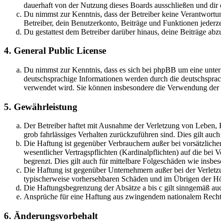
dauerhaft von der Nutzung dieses Boards ausschließen und dir e
Du nimmst zur Kenntnis, dass der Betreiber keine Verantwortung 
Betreiber, dein Benutzerkonto, Beiträge und Funktionen jederze
Du gestattest dem Betreiber darüber hinaus, deine Beiträge abz
4. General Public License
Du nimmst zur Kenntnis, dass es sich bei phpBB um eine unter
deutschsprachige Informationen werden durch die deutschsprac
verwendet wird. Sie können insbesondere die Verwendung der S
5. Gewährleistung
Der Betreiber haftet mit Ausnahme der Verletzung von Leben, Kö
grob fahrlässiges Verhalten zurückzuführen sind. Dies gilt au
Die Haftung ist gegenüber Verbrauchern außer bei vorsätzlich
wesentlicher Vertragspflichten (Kardinalpflichten) auf die be
begrenzt. Dies gilt auch für mittelbare Folgeschäden wie ins
Die Haftung ist gegenüber Unternehmern außer bei der Verletzu
typischerweise vorhersehbaren Schäden und im Übrigen der Höh
Die Haftungsbegrenzung der Absätze a bis c gilt sinngemäß auc
Ansprüche für eine Haftung aus zwingendem nationalem Recht 
6. Änderungsvorbehalt