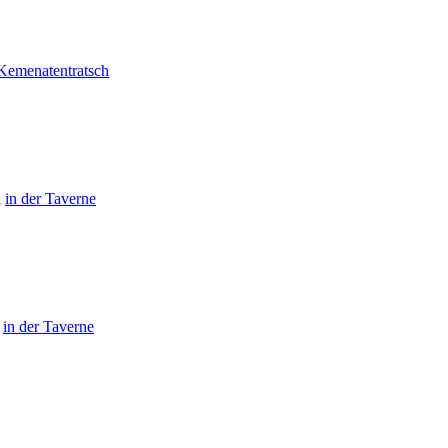
Kemenatentratsch
n
in der Taverne
n
in der Taverne