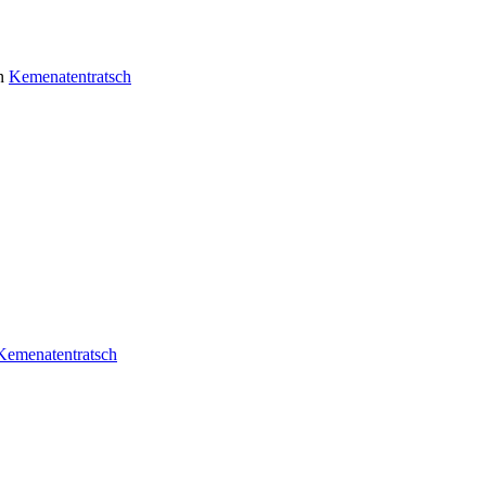
n
Kemenatentratsch
Kemenatentratsch