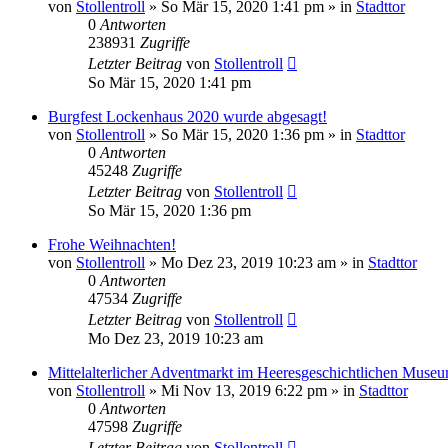
von
Stollentroll
»
So Mär 15, 2020 1:41 pm
» in
Stadttor
0
Antworten
238931
Zugriffe
Letzter Beitrag
von
Stollentroll
So Mär 15, 2020 1:41 pm
Burgfest Lockenhaus 2020 wurde abgesagt!
von
Stollentroll
»
So Mär 15, 2020 1:36 pm
» in
Stadttor
0
Antworten
45248
Zugriffe
Letzter Beitrag
von
Stollentroll
So Mär 15, 2020 1:36 pm
Frohe Weihnachten!
von
Stollentroll
»
Mo Dez 23, 2019 10:23 am
» in
Stadttor
0
Antworten
47534
Zugriffe
Letzter Beitrag
von
Stollentroll
Mo Dez 23, 2019 10:23 am
Mittelalterlicher Adventmarkt im Heeresgeschichtlichen Muse
von
Stollentroll
»
Mi Nov 13, 2019 6:22 pm
» in
Stadttor
0
Antworten
47598
Zugriffe
Letzter Beitrag
von
Stollentroll