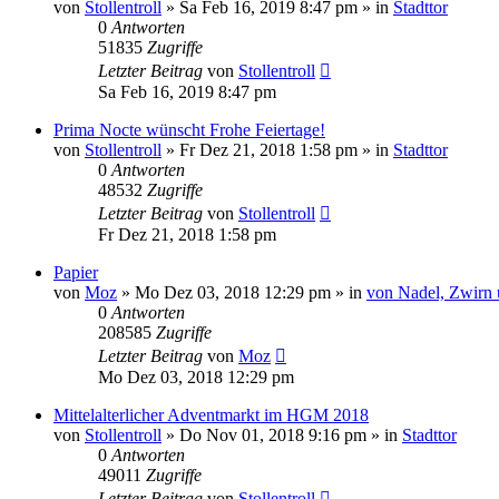
von
Stollentroll
»
Sa Feb 16, 2019 8:47 pm
» in
Stadttor
0
Antworten
51835
Zugriffe
Letzter Beitrag
von
Stollentroll
Sa Feb 16, 2019 8:47 pm
Prima Nocte wünscht Frohe Feiertage!
von
Stollentroll
»
Fr Dez 21, 2018 1:58 pm
» in
Stadttor
0
Antworten
48532
Zugriffe
Letzter Beitrag
von
Stollentroll
Fr Dez 21, 2018 1:58 pm
Papier
von
Moz
»
Mo Dez 03, 2018 12:29 pm
» in
von Nadel, Zwirn
0
Antworten
208585
Zugriffe
Letzter Beitrag
von
Moz
Mo Dez 03, 2018 12:29 pm
Mittelalterlicher Adventmarkt im HGM 2018
von
Stollentroll
»
Do Nov 01, 2018 9:16 pm
» in
Stadttor
0
Antworten
49011
Zugriffe
Letzter Beitrag
von
Stollentroll