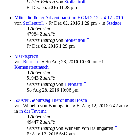
Letzter Beitrag
von
Stollentroll
Fr Dez 16, 2016 11:28 pm
Mittelalterlicher Adventmarkt im HGM 2.12. - 4.12.2016
von
Stollentroll
»
Fr Dez 02, 2016 1:29 pm
» in
Stadttor
0
Antworten
47984
Zugriffe
Letzter Beitrag
von
Stollentroll
Fr Dez 02, 2016 1:29 pm
Marktsprech
von
Beroharti
»
So Aug 28, 2016 10:06 pm
» in
Kemenatentratsch
0
Antworten
51943
Zugriffe
Letzter Beitrag
von
Beroharti
So Aug 28, 2016 10:06 pm
500ster Geburtstag Hieronimus Bosch
von
Wilhelm von Baumgarten
»
Fr Aug 12, 2016 6:42 am
»
in
in der Taverne
0
Antworten
49447
Zugriffe
Letzter Beitrag
von
Wilhelm von Baumgarten
Fr Aug 12, 2016 6:42 am