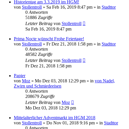
Historientag am 3.3.2019 im HGM!
von
Stollentroll
»
Sa Feb 16, 2019 8:47 pm
» in
Stadttor
0
Antworten
51886
Zugriffe
Letzter Beitrag
von
Stollentroll
Sa Feb 16, 2019 8:47 pm
Prima Nocte wünscht Frohe Feiertage!
von
Stollentroll
»
Fr Dez 21, 2018 1:58 pm
» in
Stadttor
0
Antworten
48582
Zugriffe
Letzter Beitrag
von
Stollentroll
Fr Dez 21, 2018 1:58 pm
Papier
von
Moz
»
Mo Dez 03, 2018 12:29 pm
» in
von Nadel,
Zwirn und Schmiedeeisen
0
Antworten
208679
Zugriffe
Letzter Beitrag
von
Moz
Mo Dez 03, 2018 12:29 pm
Mittelalterlicher Adventmarkt im HGM 2018
von
Stollentroll
»
Do Nov 01, 2018 9:16 pm
» in
Stadttor
0
Antworten