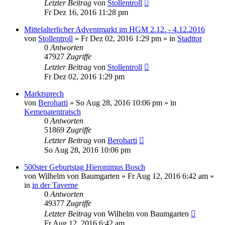
Letzter Beitrag
von
Stollentroll
Fr Dez 16, 2016 11:28 pm
Mittelalterlicher Adventmarkt im HGM 2.12. - 4.12.2016
von
Stollentroll
»
Fr Dez 02, 2016 1:29 pm
» in
Stadttor
0
Antworten
47927
Zugriffe
Letzter Beitrag
von
Stollentroll
Fr Dez 02, 2016 1:29 pm
Marktsprech
von
Beroharti
»
So Aug 28, 2016 10:06 pm
» in
Kemenatentratsch
0
Antworten
51869
Zugriffe
Letzter Beitrag
von
Beroharti
So Aug 28, 2016 10:06 pm
500ster Geburtstag Hieronimus Bosch
von
Wilhelm von Baumgarten
»
Fr Aug 12, 2016 6:42 am
»
in
in der Taverne
0
Antworten
49377
Zugriffe
Letzter Beitrag
von
Wilhelm von Baumgarten
Fr Aug 12, 2016 6:42 am