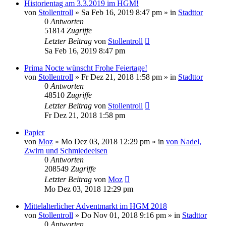
Historientag am 3.3.2019 im HGM!
von
Stollentroll
»
Sa Feb 16, 2019 8:47 pm
» in
Stadttor
0
Antworten
51814
Zugriffe
Letzter Beitrag
von
Stollentroll
Sa Feb 16, 2019 8:47 pm
Prima Nocte wünscht Frohe Feiertage!
von
Stollentroll
»
Fr Dez 21, 2018 1:58 pm
» in
Stadttor
0
Antworten
48510
Zugriffe
Letzter Beitrag
von
Stollentroll
Fr Dez 21, 2018 1:58 pm
Papier
von
Moz
»
Mo Dez 03, 2018 12:29 pm
» in
von Nadel,
Zwirn und Schmiedeeisen
0
Antworten
208549
Zugriffe
Letzter Beitrag
von
Moz
Mo Dez 03, 2018 12:29 pm
Mittelalterlicher Adventmarkt im HGM 2018
von
Stollentroll
»
Do Nov 01, 2018 9:16 pm
» in
Stadttor
0
Antworten