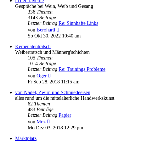
in der Taverne
Gespräche bei Wein, Weib und Gesang
336
Themen
3143
Beiträge
Letzter Beitrag
Re: Sinnhafte Links
Neuester
von
Beroharti
Beitrag
So Okt 30, 2022 10:40 am
Kemenatentratsch
Weibertratsch und Männerg'schichten
105
Themen
1014
Beiträge
Letzter Beitrag
Re: Trainings Probleme
Neuester
von
Oger
Beitrag
Fr Sep 28, 2018 11:15 am
von Nadel, Zwirn und Schmiedeeisen
alles rund um die mittelalterliche Handwerkskunst
62
Themen
483
Beiträge
Letzter Beitrag
Papier
Neuester
von
Moz
Beitrag
Mo Dez 03, 2018 12:29 pm
Marktplatz