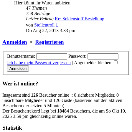
Hier könnt ihr Waren anbieten
47
Themen
758
Beiträge
Letzter Beitrag
Re: Seidenstoff Bestellung
Neuester
von
Stollentroll
Beitrag
Do Aug 22, 2013 3:33 pm
Anmelden
•
Registrieren
Benutzername:
Passwort:
Ich habe mein Passwort vergessen
|
Angemeldet bleiben
Wer ist online?
Insgesamt sind
126
Besucher online :: 0 sichtbare Mitglieder, 0
unsichtbare Mitglieder und 126 Gäste (basierend auf den aktiven
Besuchern der letzten 5 Minuten)
Der Besucherrekord liegt bei
18484
Besuchern, die am So Okt 19,
2025 3:59 pm gleichzeitig online waren.
Statistik