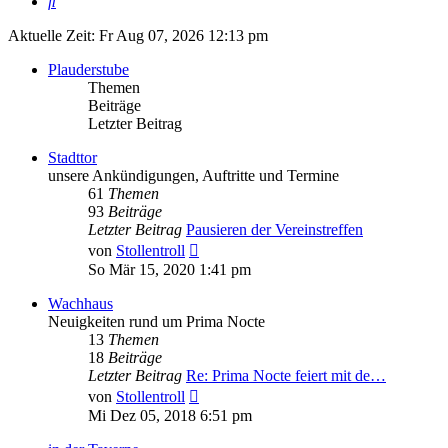
Suche
Aktuelle Zeit: Fr Aug 07, 2026 12:13 pm
Plauderstube
Themen
Beiträge
Letzter Beitrag
Stadttor
unsere Ankündigungen, Auftritte und Termine
61
Themen
93
Beiträge
Letzter Beitrag
Pausieren der Vereinstreffen
Neuester
von
Stollentroll
Beitrag
So Mär 15, 2020 1:41 pm
Wachhaus
Neuigkeiten rund um Prima Nocte
13
Themen
18
Beiträge
Letzter Beitrag
Re: Prima Nocte feiert mit de…
Neuester
von
Stollentroll
Beitrag
Mi Dez 05, 2018 6:51 pm