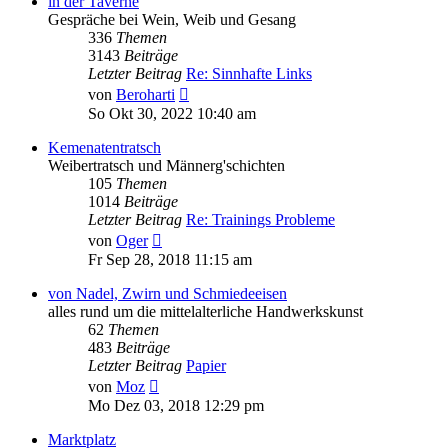
in der Taverne
Gespräche bei Wein, Weib und Gesang
336
Themen
3143
Beiträge
Letzter Beitrag
Re: Sinnhafte Links
Neuester
von
Beroharti
Beitrag
So Okt 30, 2022 10:40 am
Kemenatentratsch
Weibertratsch und Männerg'schichten
105
Themen
1014
Beiträge
Letzter Beitrag
Re: Trainings Probleme
Neuester
von
Oger
Beitrag
Fr Sep 28, 2018 11:15 am
von Nadel, Zwirn und Schmiedeeisen
alles rund um die mittelalterliche Handwerkskunst
62
Themen
483
Beiträge
Letzter Beitrag
Papier
Neuester
von
Moz
Beitrag
Mo Dez 03, 2018 12:29 pm
Marktplatz