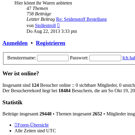
Hier könnt ihr Waren anbieten
47
Themen
758
Beiträge
Letzter Beitrag
Re: Seidenstoff Bestellung
Neuester
von
Stollentroll
Beitrag
Do Aug 22, 2013 3:33 pm
Anmelden
•
Registrieren
Benutzername:
Passwort:
Ich ha
Wer ist online?
Insgesamt sind
124
Besucher online :: 0 sichtbare Mitglieder, 0 unsic
Der Besucherrekord liegt bei
18484
Besuchern, die am So Okt 19, 202
Statistik
Beiträge insgesamt
29448
• Themen insgesamt
2652
• Mitglieder ins
Foren-Übersicht
Alle Zeiten sind
UTC