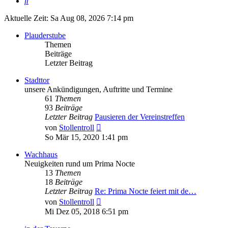
Suche
Aktuelle Zeit: Sa Aug 08, 2026 7:14 pm
Plauderstube
Themen
Beiträge
Letzter Beitrag
Stadttor
unsere Ankündigungen, Auftritte und Termine
61
Themen
93
Beiträge
Letzter Beitrag
Pausieren der Vereinstreffen
Neuester
von
Stollentroll
Beitrag
So Mär 15, 2020 1:41 pm
Wachhaus
Neuigkeiten rund um Prima Nocte
13
Themen
18
Beiträge
Letzter Beitrag
Re: Prima Nocte feiert mit de…
Neuester
von
Stollentroll
Beitrag
Mi Dez 05, 2018 6:51 pm